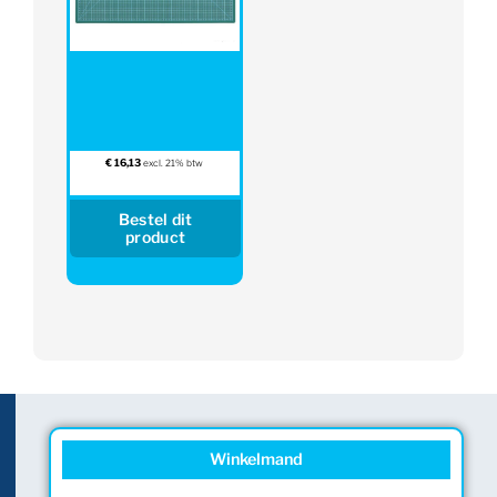
€
16,13
excl. 21% btw
Bestel dit
product
Winkelmand