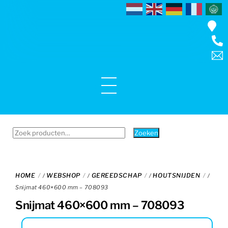
Skip
to
content
Menu
Zoeken
Zoeken
naar:
HOME
WEBSHOP
GEREEDSCHAP
HOUTSNIJDEN
/
/
/
/
Snijmat 460×600 mm – 708093
Snijmat 460×600 mm – 708093