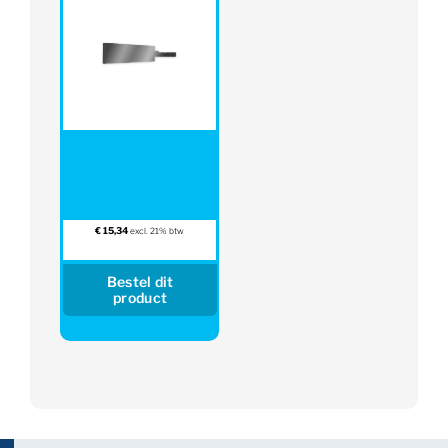
€
15,34
excl. 21% btw
Bestel dit
product