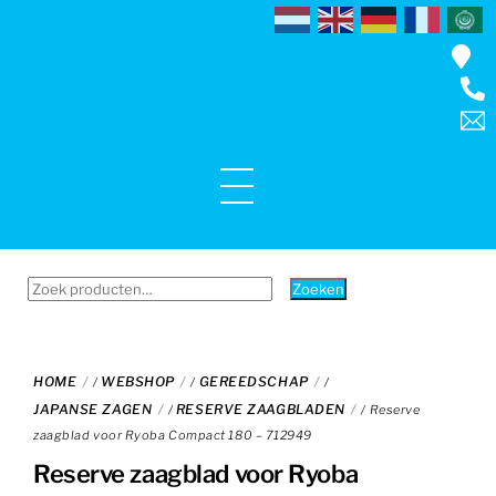
Skip
to
content
Menu
Zoeken
Zoeken
naar:
HOME
WEBSHOP
GEREEDSCHAP
/
/
/
JAPANSE ZAGEN
RESERVE ZAAGBLADEN
/
/ Reserve
zaagblad voor Ryoba Compact 180 – 712949
Reserve zaagblad voor Ryoba