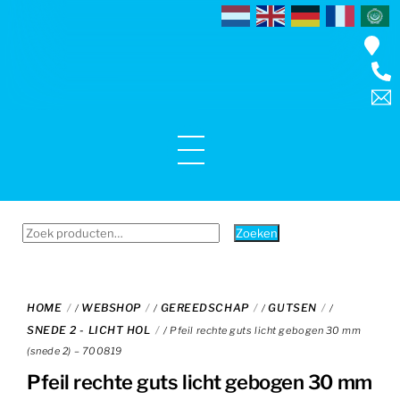
Skip
to
content
Menu
Zoeken
Zoeken
naar:
HOME
WEBSHOP
GEREEDSCHAP
GUTSEN
/
/
/
/
SNEDE 2 - LICHT HOL
/ Pfeil rechte guts licht gebogen 30 mm
(snede 2) – 700819
Pfeil rechte guts licht gebogen 30 mm