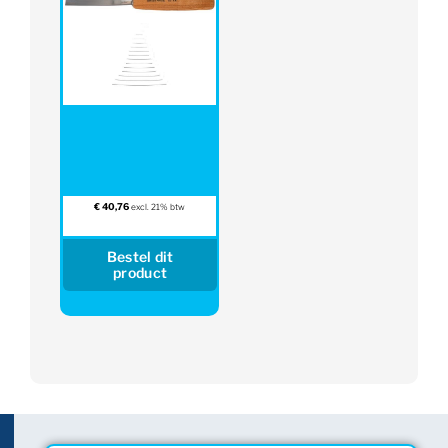
€
40,76
excl. 21% btw
Bestel dit
product