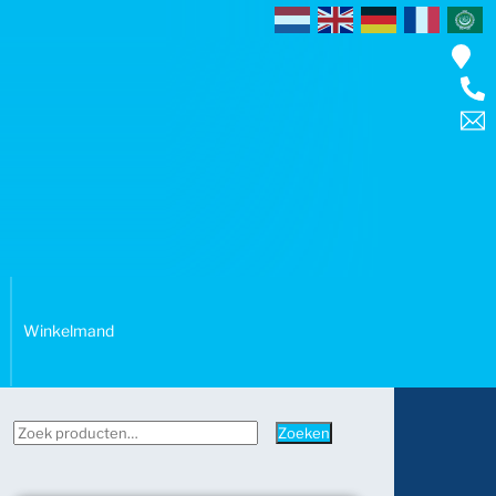
Winkelmand
Zoeken
Zoeken
naar: