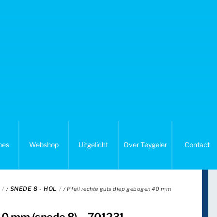
nes
Webshop
Uitgelicht
Over Teygeler
Contact
SNEDE 8 - HOL
/
/ Pfeil rechte guts diep gebogen 40 mm