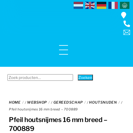
Skip
to
content
Menu
Zoeken
Zoeken
naar:
HOME
WEBSHOP
GEREEDSCHAP
HOUTSNIJDEN
/
/
/
/
Pfeil houtsnijmes 16 mm breed – 700889
Pfeil houtsnijmes 16 mm breed –
700889