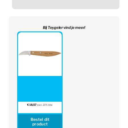
Bij Teygeler vind je meer!
€
18,57
excl. 21% btw
Bestel dit
product