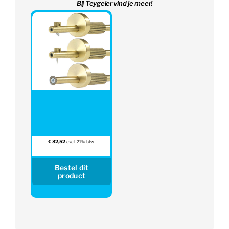
Bij Teygeler vind je meer!
€
32,52
excl. 21% btw
Bestel dit
product