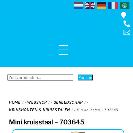
Skip
to
content
Menu
Zoeken
Zoeken
naar:
HOME
WEBSHOP
GEREEDSCHAP
/
/
/
KRUISHOUTEN & KRUISSTALEN
/ Mini kruisstaal – 703645
Mini kruisstaal – 703645