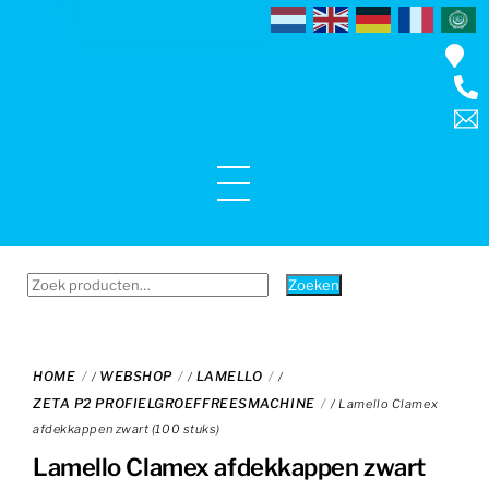
Skip
to
content
Menu
Zoeken
Zoeken
naar:
HOME
WEBSHOP
LAMELLO
/
/
/
ZETA P2 PROFIELGROEFFREESMACHINE
/ Lamello Clamex
afdekkappen zwart (100 stuks)
Lamello Clamex afdekkappen zwart