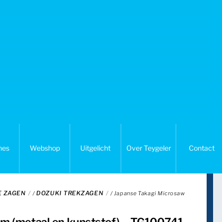
nes
Webshop
Uitgelicht
Over Teygeler
Contact
E ZAGEN
DOZUKI TREKZAGEN
/
/ Japanse Takagi Microsaw