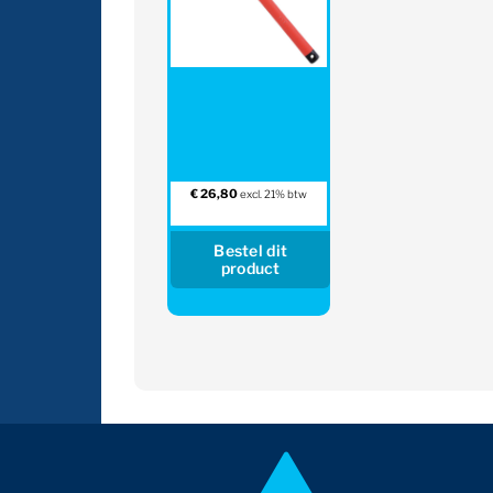
€
26,80
excl. 21% btw
Bestel dit
product