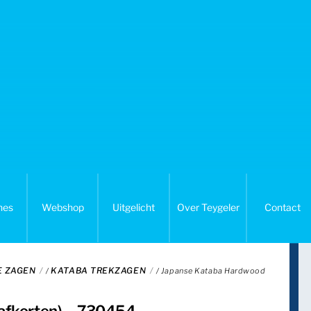
nes
Webshop
Uitgelicht
Over Teygeler
Contact
E ZAGEN
KATABA TREKZAGEN
/
/ Japanse Kataba Hardwood