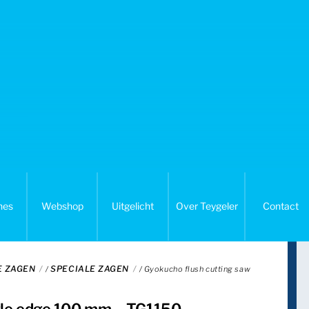
nes
Webshop
Uitgelicht
Over Teygeler
Contact
E ZAGEN
SPECIALE ZAGEN
/
/ Gyokucho flush cutting saw