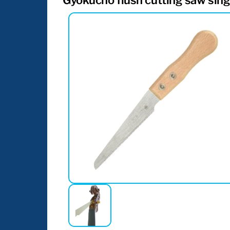
Gyokucho flush cutting saw si