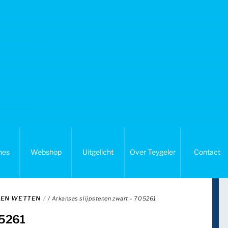
nes
Webshop
Uitgelicht
Over Teygeler
Contact
N EN WETTEN
/ Arkansas slijpstenen zwart – 705261
05261