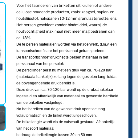
Voor het fabriceren van briketten uit krullen of andere
cellulose houdende producten, zoals: zaagsel, papier- en
houtslijpstof, hakspanen 10-12 mm granulaatgrootte, enz.
Het persen geschiedt zonder bindmiddel, waarbij de
houtvoch­tigheid maximaal niet meer mag bedragen dan
ca. 18%.
De te persen materialen worden via het roerwerk, d.m.v. een
transportschroef naar het perskanaal getransporteerd.
De transportschroef drukt het te persen materiaal in het
perskanaal van het persblok.
De perscilinder perst nu met een druk van ca. 70-120 bar
(materiaalafhankelijk) zo lang tegen de gesloten tang, totdat
de bovenge­noemde druk bereikt is.
Deze druk van ca. 70-120 bar wordt op de drukschakelaar
ingesteld en afhankelijk van materiaal en gewenste hardheid
van de briketten vastgelegd.
Na het bereiken van de gewenste druk opent de tang
volautomatisch en de briket wordt uitgeschoven.
De briketlengte wordt via de vulschuif gestuurd. Afhankelijk
van het soort materiaal
bedraagt de briketlengte tussen 30 en 50 mm.