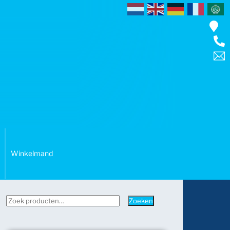
Winkelmand
Zoeken
Zoeken
naar: