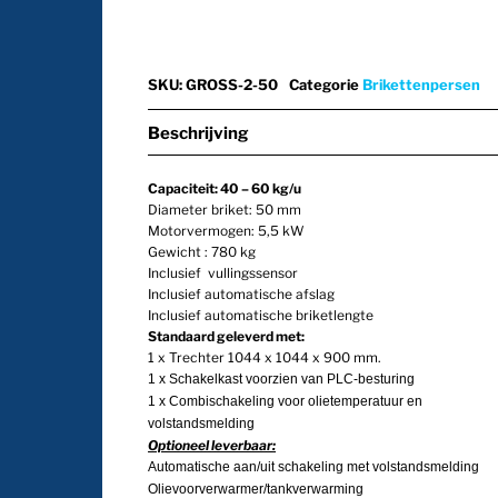
SKU
:
GROSS-2-50
Categorie
Brikettenpersen
Beschrijving
Capaciteit: 40 – 60 kg/u
Diameter briket: 50 mm
Motorvermogen: 5,5 kW
Gewicht : 780 kg
Inclusief vullingssensor
Inclusief automatische afslag
Inclusief automatische briketlengte
Standaard geleverd met:
1 x Trechter 1044 x 1044 x 900 mm.
1 x Schakelkast voorzien van PLC-besturing
1 x Combischakeling voor olietemperatuur en
volstandsmelding
Optioneel leverbaar:
Automatische aan/uit schakeling met volstandsmeldi
Olievoorverwarmer/tankverwarming