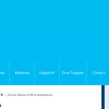
nes
Webshop
Uitgelicht
Over Teygeler
Contact
EN
/ Gross Genius II/50 brikettenpers
s