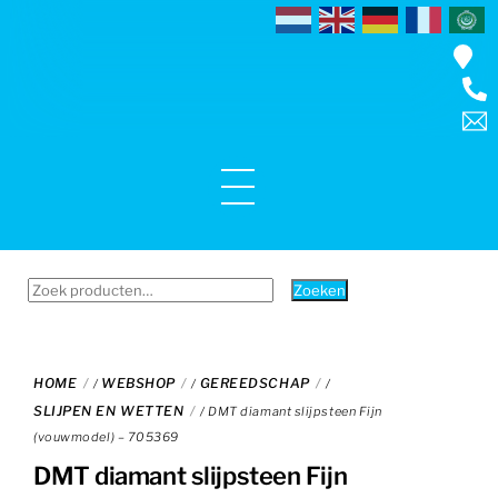
Skip
to
content
Menu
Zoeken
Zoeken
naar:
HOME
WEBSHOP
GEREEDSCHAP
/
/
/
SLIJPEN EN WETTEN
/ DMT diamant slijpsteen Fijn
(vouwmodel) – 705369
DMT diamant slijpsteen Fijn