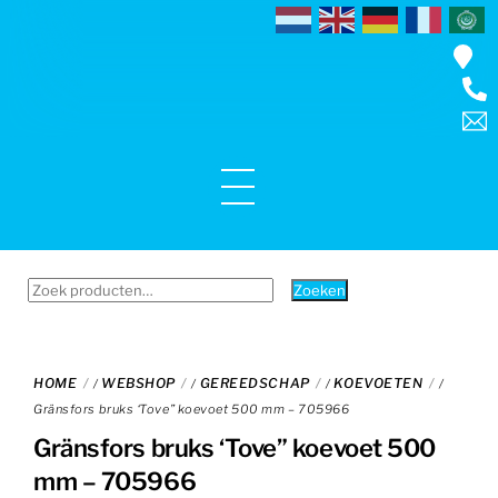
Skip
to
content
Menu
Zoeken
Zoeken
naar:
HOME
WEBSHOP
GEREEDSCHAP
KOEVOETEN
/
/
/
/
Gränsfors bruks ‘Tove” koevoet 500 mm – 705966
Gränsfors bruks ‘Tove” koevoet 500
mm – 705966