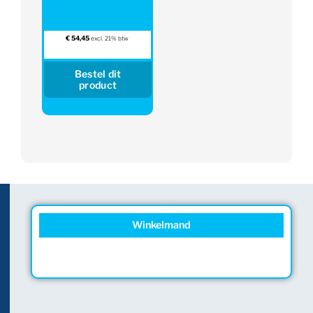
€
54,45
excl. 21% btw
Bestel dit
product
Winkelmand