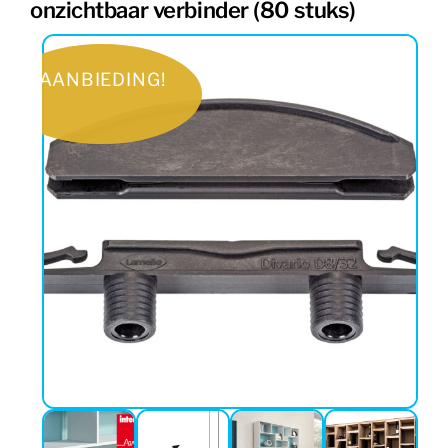
onzichtbaar verbinder (80 stuks)
AANBIEDING!
AANBIEDING!