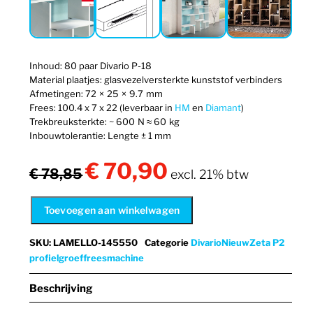
Inhoud: 80 paar Divario P-18
Material plaatjes: glasvezelversterkte kunststof verbinders
Afmetingen: 72 × 25 × 9.7 mm
Frees: 100.4 x 7 x 22 (leverbaar in
HM
en
Diamant
)
Trekbreuksterkte: ~ 600 N ≈ 60 kg
Inbouwtolerantie: Lengte ± 1 mm
€
70,90
Oorspronkelijke
Huidige
€
78,85
excl. 21% btw
prijs
prijs
was:
is:
Toevoegen aan winkelwagen
€ 78,85.
€ 70,90.
SKU
:
LAMELLO-145550
Categorie
Divario
Nieuw
Zeta P2
profielgroeffreesmachine
Beschrijving