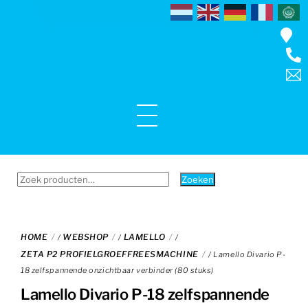
Skip
to
content
Menu
Zoeken
Zoeken
naar:
HOME
WEBSHOP
LAMELLO
/
/
/
ZETA P2 PROFIELGROEFFREESMACHINE
/ Lamello Divario P-
18 zelfspannende onzichtbaar verbinder (80 stuks)
Lamello Divario P-18 zelfspannende