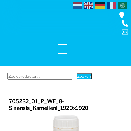
Skip
to
content
Menu
Zoeken
Zoeken
naar:
705282_01_P_WE_8-
Sinensis_Kamelienl_1920x1920