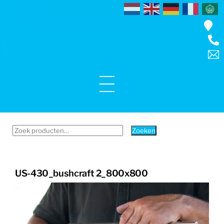
Skip
to
content
Menu
Zoeken
Zoeken
naar:
US-430_bushcraft 2_800x800