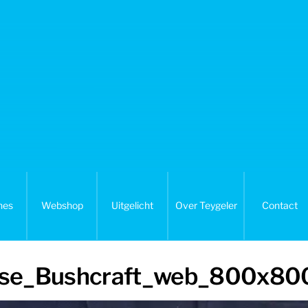
nes
Webshop
Uitgelicht
Over Teygeler
Contact
use_Bushcraft_web_800x80