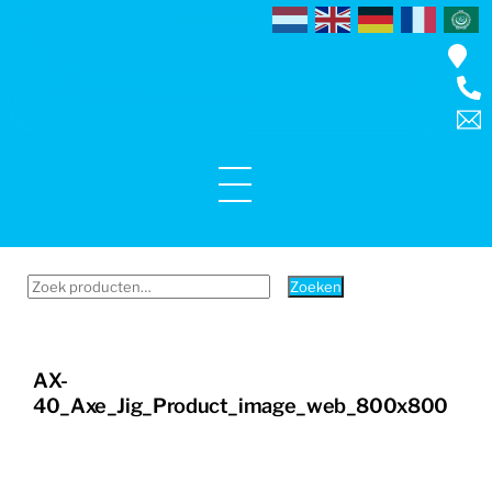
Skip
to
content
Menu
Zoeken
Zoeken
naar:
AX-
40_Axe_Jig_Product_image_web_800x800