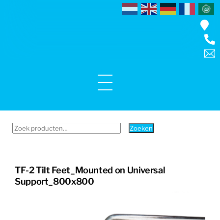
Skip
to
content
Menu
Zoeken
Zoeken
naar:
TF-2 Tilt Feet_Mounted on Universal
Support_800x800