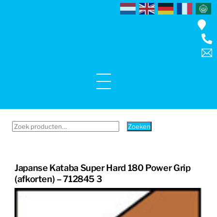
Skip
to
content
Menu
Zoeken
Zoeken
naar:
Japanse Kataba Super Hard 180 Power Grip
(afkorten) – 712845 3