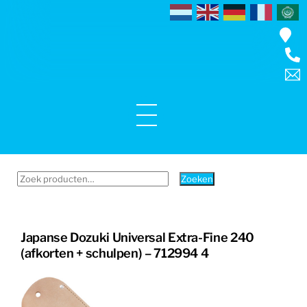
Skip
to
content
Menu
Zoeken
Zoeken
naar:
Japanse Dozuki Universal Extra-Fine 240
(afkorten + schulpen) – 712994 4