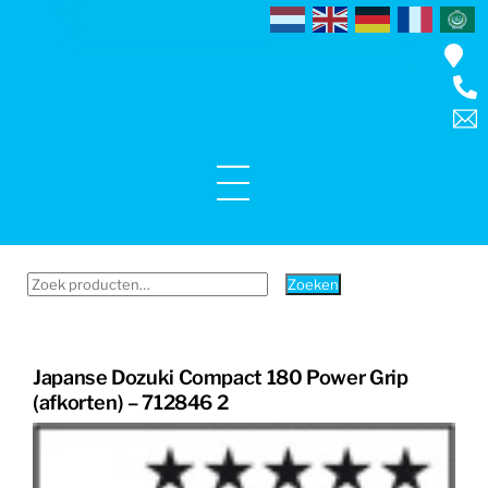
Skip
to
content
Menu
Zoeken
Zoeken
naar:
Japanse Dozuki Compact 180 Power Grip
(afkorten) – 712846 2