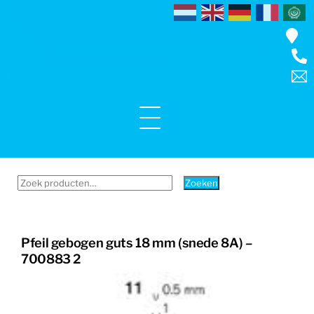
Skip
to
content
Menu
Zoeken
Zoeken
naar:
Pfeil gebogen guts 18 mm (snede 8A) –
700883 2