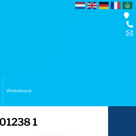
Winkelmand
701238 1