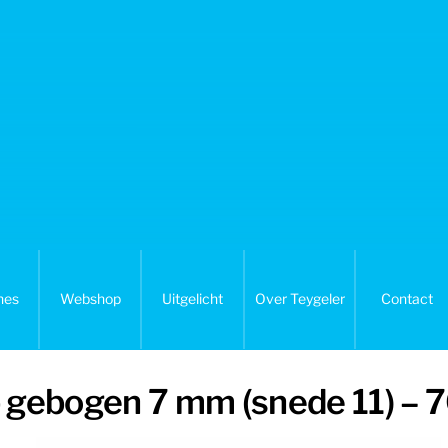
nes
Webshop
Uitgelicht
Over Teygeler
Contact
ep gebogen 7 mm (snede 11) – 