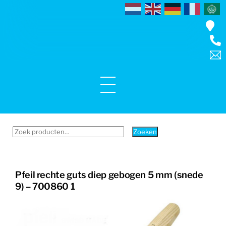
Skip
to
content
Menu
Zoeken
Zoeken
naar:
Pfeil rechte guts diep gebogen 5 mm (snede
9) – 700860 1