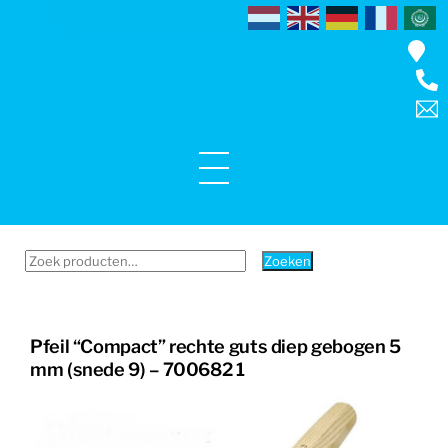
Skip
to
content
Menu
Zoeken
Zoeken
naar:
Pfeil “Compact” rechte guts diep gebogen 5
mm (snede 9) – 700682 1