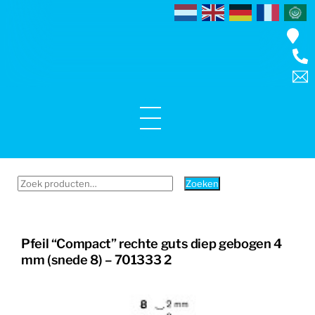
Skip
to
content
Menu
Zoeken
Zoeken
naar:
Pfeil “Compact” rechte guts diep gebogen 4
mm (snede 8) – 701333 2