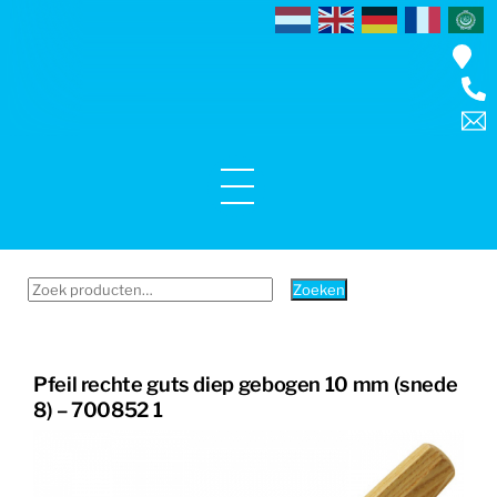
Skip
to
content
Menu
Zoeken
Zoeken
naar:
Pfeil rechte guts diep gebogen 10 mm (snede
8) – 700852 1