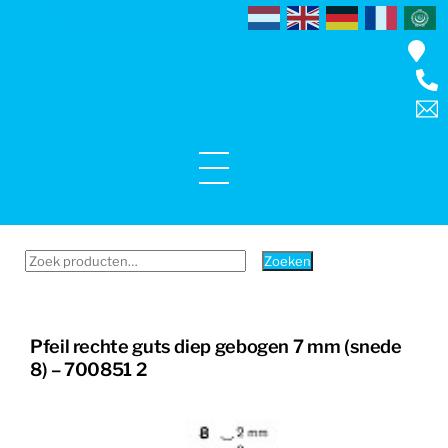
Skip
to
content
Menu
Zoeken
Zoeken
naar:
Pfeil rechte guts diep gebogen 7 mm (snede
8) – 700851 2