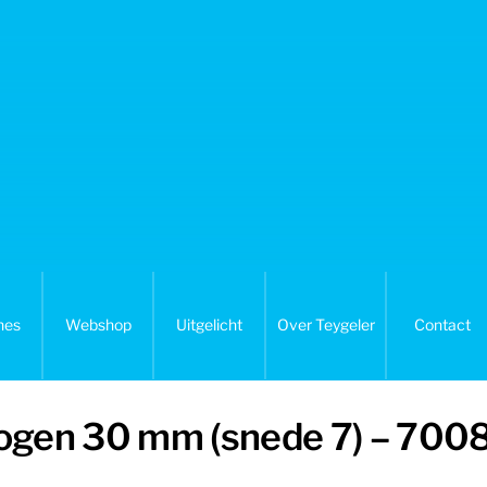
nes
Webshop
Uitgelicht
Over Teygeler
Contact
ebogen 30 mm (snede 7) – 700