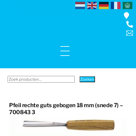
Skip
to
content
Menu
Zoeken
Zoeken
naar:
Pfeil rechte guts gebogen 18 mm (snede 7) –
700843 3