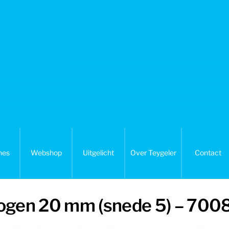
nes
Webshop
Uitgelicht
Over Teygeler
Contact
bogen 20 mm (snede 5) – 700