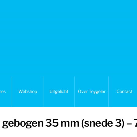
nes
Webshop
Uitgelicht
Over Teygeler
Contact
cht gebogen 35 mm (snede 3) 