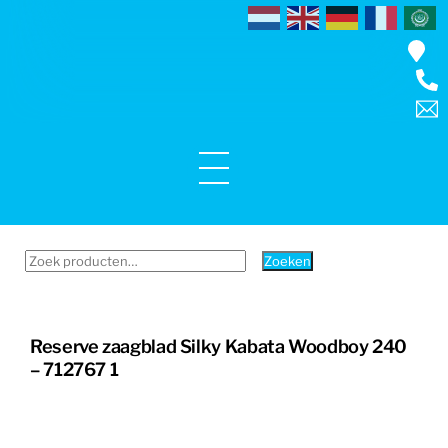
Skip
to
content
Menu
Zoeken
Zoeken
naar:
Reserve zaagblad Silky Kabata Woodboy 240
– 712767 1