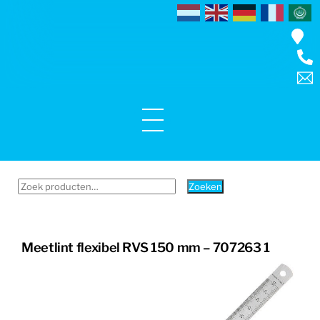
Skip
to
content
Menu
Zoeken
Zoeken
naar:
Meetlint flexibel RVS 150 mm – 707263 1