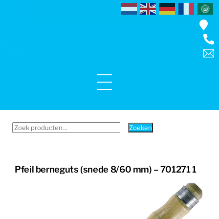
Skip
to
content
Menu
Zoeken
Zoeken
naar:
Pfeil berneguts (snede 8/60 mm) – 701271 1