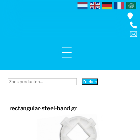
Skip
to
content
Menu
Zoeken
Zoeken
naar:
rectangular-steel-band gr