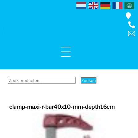
Skip
to
content
Menu
Zoeken
Zoeken
naar:
clamp-maxi-r-bar40x10-mm-depth16cm