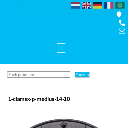
Skip
to
content
Menu
Zoeken
Zoeken
naar:
1-clamex-p-medius-14-10