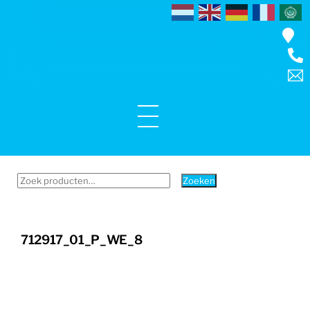
Skip
to
content
Menu
Zoeken
Zoeken
naar:
712917_01_P_WE_8