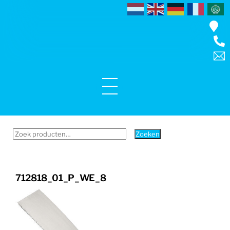
Skip
to
content
Menu
Zoeken
Zoeken
naar:
712818_01_P_WE_8