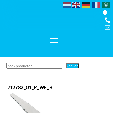
Skip
to
content
Menu
Zoeken
Zoeken
naar:
712782_01_P_WE_8