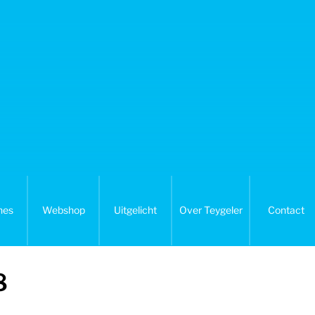
nes
Webshop
Uitgelicht
Over Teygeler
Contact
8