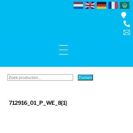
Skip
to
content
Menu
Zoeken
Zoeken
naar:
712916_01_P_WE_8[1]