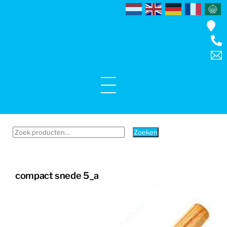
Skip
to
content
Menu
Zoeken
Zoeken
naar:
compact snede 5_a