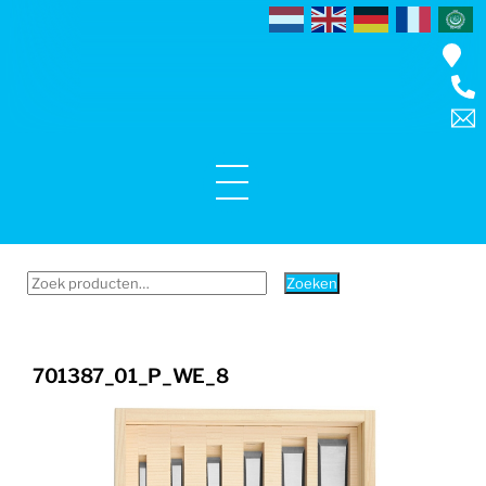
Skip
to
content
Menu
Zoeken
Zoeken
naar:
701387_01_P_WE_8