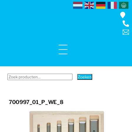
Skip
to
content
Menu
Zoeken
Zoeken
naar:
700997_01_P_WE_8