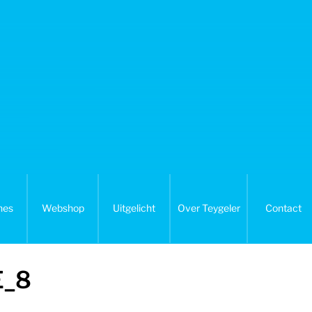
nes
Webshop
Uitgelicht
Over Teygeler
Contact
E_8