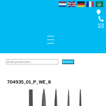
Skip
to
content
Menu
Zoeken
Zoeken
naar:
704935_01_P_WE_8